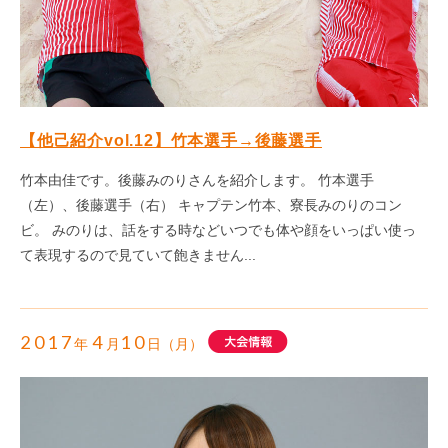
【他己紹介vol.12】竹本選手→後藤選手
竹本由佳です。後藤みのりさんを紹介します。 竹本選手
（左）、後藤選手（右） キャプテン竹本、寮長みのりのコン
ビ。 みのりは、話をする時などいつでも体や顔をいっぱい使っ
て表現するので見ていて飽きません...
2017
4
10
年
月
日（月）