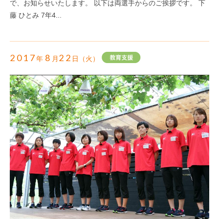
で、お知らせいたします。 以下は両選手からのご挨拶です。 下
藤 ひとみ 7年4...
2017
8
22
年
月
日（火）