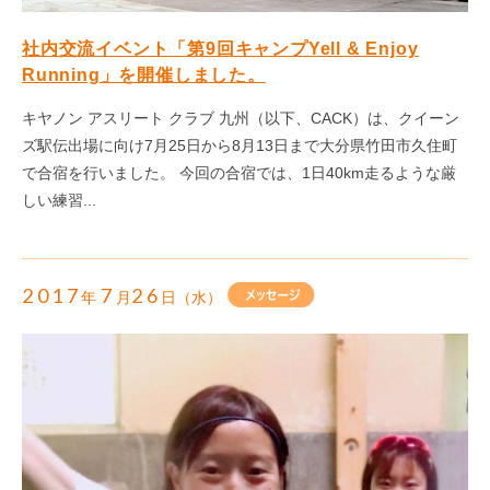
社内交流イベント「第9回キャンプYell & Enjoy
Running」を開催しました。
キヤノン アスリート クラブ 九州（以下、CACK）は、クイーン
ズ駅伝出場に向け7月25日から8月13日まで大分県竹田市久住町
で合宿を行いました。 今回の合宿では、1日40km走るような厳
しい練習...
2017
7
26
年
月
日（水）