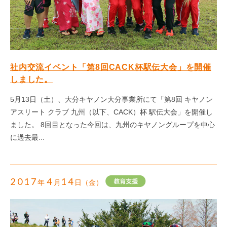
社内交流イベント「第8回CACK杯駅伝大会」を開催
しました。
5月13日（土）、大分キヤノン大分事業所にて「第8回 キヤノン
アスリート クラブ 九州（以下、CACK）杯 駅伝大会」を開催し
ました。 8回目となった今回は、九州のキヤノングループを中心
に過去最...
2017
4
14
年
月
日（金）