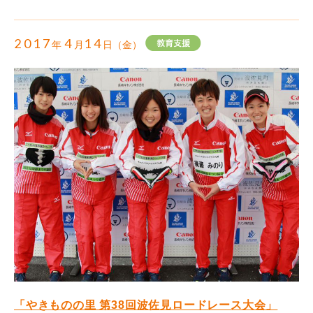
2017
4
14
年
月
日（金）
「やきものの里 第38回波佐見ロードレース大会」