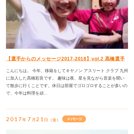
【選手からのメッセージ2017-2018】vol.2 髙橋選手
こんにちは。 今年、移籍をしてキヤノン アスリート クラブ 九州
に加入した髙橋彩良です。 趣味は夜、星を見ながら音楽を聞い
て散歩に行くことです。休日は部屋でゴロゴロすることが多いの
で、今年は料理を頑...
2017
7
21
年
月
日（金）