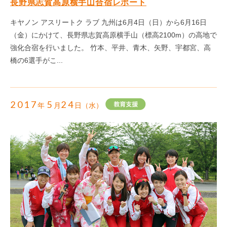
長野県志賀高原横手山合宿レポート
キヤノン アスリートク ラブ 九州は6月4日（日）から6月16日
（金）にかけて、長野県志賀高原横手山（標高2100m）の高地で
強化合宿を行いました。 竹本、平井、青木、矢野、宇都宮、高
橋の6選手がこ...
2017
5
24
年
月
日（水）