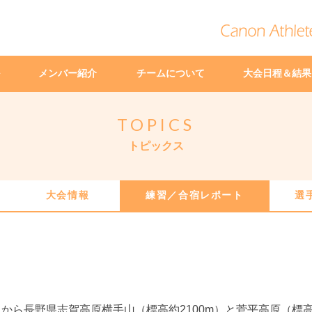
メンバー紹介
チームについて
大会日程＆結果
TOPICS
トピックス
大会情報
練習／合宿レポート
選
1日から長野県志賀高原横手山（標高約2100m）と菅平高原（標