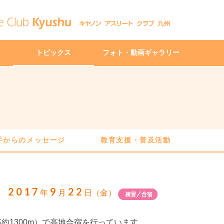
トピックス
フォト・動画ギャラリー
手からのメッセージ
教育支援・普及活動
2017
9
22
年
月
日（金）
高約1300m）で高地合宿を行っています。