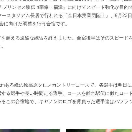
「プリンセス駅伝in宗像・福津」に向けてスピード強化が目的
マースタジアム長居で行われる「全日本実業団陸上」、9月23
会に向けた調整を行う合宿です。
ドを超える過酷な練習を終えました。合宿後半はそのスピード
す。
.5kmある峰の原高原クロスカントリーコースで、各選手は明日
認する選手や長い時間走る選手、コースを離れ駅伝に似たロー
いるこの合宿地で、キヤノンのロゴを背負った選手達はハツラ