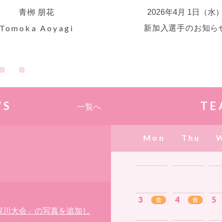
青栁 朋花
2026年4月 1日（水
池主 茉弥​
Tomoka Aoyagi
Mahiro Ikenush
新加入選手のお知ら
WS
TE
一覧へ
Mon
Thu
3
4
5
深川大会」の写真を追加し