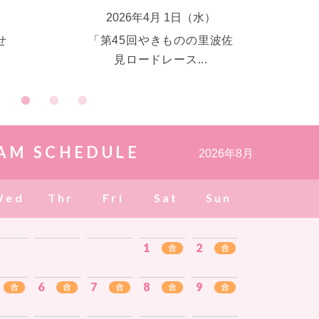
）
2026年4月 1日（水）
水谷 陽菜
i
Haruna Mizutani
せ
「第45回やきものの里波佐
見ロードレース...
AM SCHEDULE
2026年8月
Wed
Thr
Fri
Sat
Sun
1
2
6
7
8
9