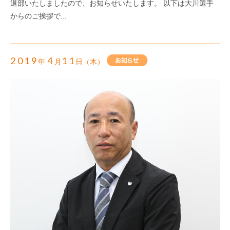
退部いたしましたので、お知らせいたします。 以下は大川選手
からのご挨拶で...
2019
4
11
年
月
日（木）