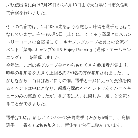
ズ駅伝出場に向け7月25日から8月13日まで大分県竹田市久住町
で合宿を行いました。
今回の合宿では、1日40km走るような厳しい練習を選手たちはこ
なしています。今年も8月5日（土）に、くじゅう高原クロスカン
トリーコースの合宿場にて 、キヤノングループ社員との交流イ
ベント「第9回キャンプYell & Enjoy Running（通称：エールラン
ニング）」 を開催しました。
今年は、九州の各グループ会社からもたくさん参加者が集まり、
昨年の参加者を大きく上回る約270名の方が参加されました。し
かしながら、当日はあいにくの雨。選手と一緒に走って交流を図
るイベントは中止となり、懇親を深めるイベントであるバーベキ
ューのみの実施でしたが、参加者は大いに楽しみ、選手と交流す
ることができました。
選手は10名。新しいメンバーの矢野選手（左から5番目）、髙橋
選手（一番右）2名も加入し、新体制で合宿に臨んでいます。