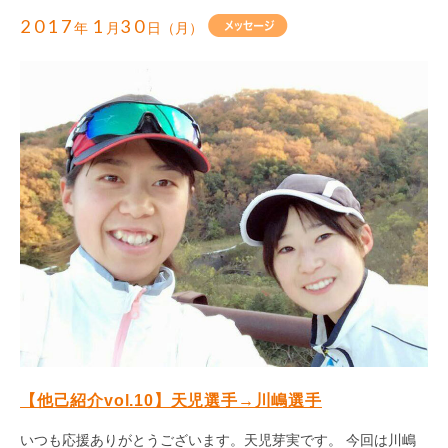
2017
1
30
年
月
日（月）
【他己紹介vol.10】天児選手→川嶋選手
いつも応援ありがとうございます。天児芽実です。 今回は川嶋