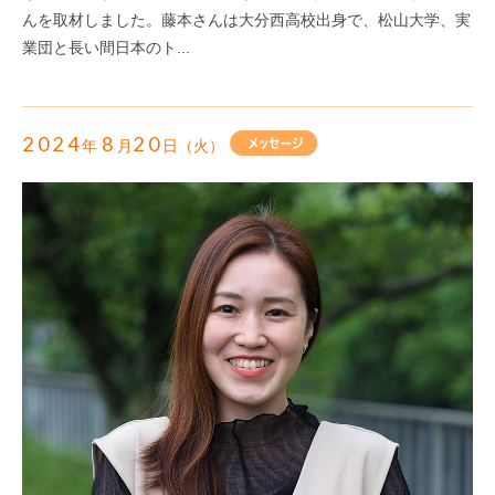
んを取材しました。藤本さんは大分西高校出身で、松山大学、実
業団と長い間日本のト...
2024
8
20
年
月
日（火）