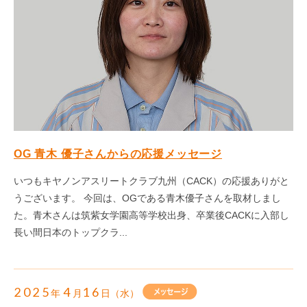
OG 青木 優子さんからの応援メッセージ
いつもキヤノンアスリートクラブ九州（CACK）の応援ありがと
うございます。 今回は、OGである青木優子さんを取材しまし
た。青木さんは筑紫女学園高等学校出身、卒業後CACKに入部し
長い間日本のトップクラ...
2025
4
16
年
月
日（水）