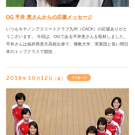
OG 平井 恵さんからの応援メッセージ
いつもキヤノンアスリートクラブ九州（CACK）の応援ありがと
うございます。 今回は、OGである平井恵さんを取材しました。
平井さんは福井県美方高校出身で、佛教大学、実業団と長い間日
本のトップクラスで競技...
2018
10
12
年
月
日（金）