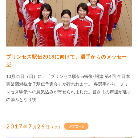
プリンセス駅伝2018に向けて、選手からのメッセー
ジ
10月21日（日）に、「プリンセス駅伝in宗像･福津 第4回 全日本
実業団対抗女子駅伝予選会」が行われます。 各選手から、プリ
ンセス駅伝への意気込みが寄せられました。皆さまの声援が選手
の励みとなり後...
2017
7
26
年
月
日（水）