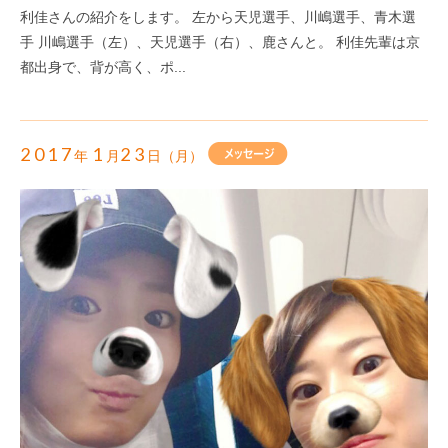
利佳さんの紹介をします。 左から天児選手、川嶋選手、青木選
手 川嶋選手（左）、天児選手（右）、鹿さんと。 利佳先輩は京
都出身で、背が高く、ポ...
2017
1
23
年
月
日（月）