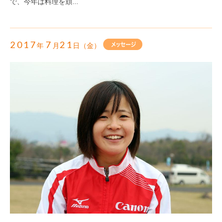
で、今年は料理を頑...
2017
7
21
年
月
日（金）