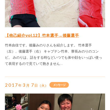
【他己紹介vol.12】竹本選手→後藤選手
竹本由佳です。後藤みのりさんを紹介します。 竹本選手
（左）、後藤選手（右） キャプテン竹本、寮長みのりのコン
ビ。 みのりは、話をする時などいつでも体や顔をいっぱい使っ
て表現するので見ていて飽きません...
2017
3
7
年
月
日（火）