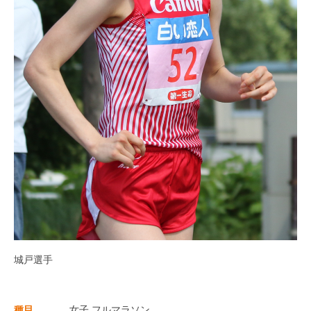
城戸選手
種目
女子 フルマラソン