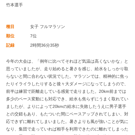
竹本選手
種目
女子 フルマラソン
順位
7位
記録
2時間36分35秒
今年の大会は、「例年に比べてそれほど気温は高くないかな」と
思っていましたが、走り始めると暑さを感じ、給水をしっかり取
らないと間に合わない状況でした。マラソンでは、精神的に焦っ
たりイライラしたりすると後々大ダメージになってしまうので、
前半は練習で距離走している感覚で走りました。20km前までは
多少のペース変動にも対応でき、給水も焦らずにうまく取れてい
ましたが、よりによって20kmの給水に失敗したうえに男子選手
との交錯もあり、もたついた間にペースアップされてしまい、対
応できずに離れてしまいました。暑さよりも風が強いことが気に
なり、集団で走っていれば相手を利用できたのに離れてしまった