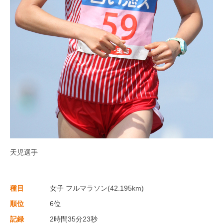
天児選手
種目
女子 フルマラソン(42.195km)
順位
6位
記録
2時間35分23秒