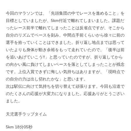
今回のマラソンでは、「先頭集団の中でレースを進めること」を
目標としていましたが、5km付近で離れてしまいました。課題だ
ったレース前半で離れてしまったことは反省点ですが、そこから
自分のリズムでペースを刻み、中間点手前くらいから徐々に前の
選手を拾っていくことはできました。折り返し地点までは思って
いたよりも身体が動き余裕をもって走れていたので、「後半は前
を追いあげていこう!!」と思っていたのですが、折り返してから
の向かい風に負けてしまいペースを落としてしまったことが残念
です。上位入賞できずに悔しい気持ちはありますが、「現時点で
の自分の力は出し切れたかな」と思います。
次は駅伝に向けて気持ちを切り替えて頑張ります。今回も沿道で
のたくさんの応援が大変力になりました。応援ありがとうござい
ました。
天児選手ラップタイム
5km 18分05秒