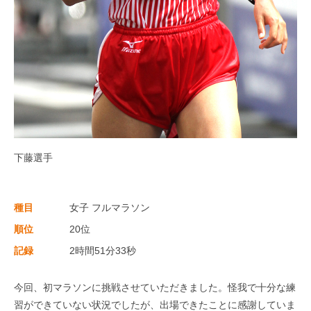
下藤選手
種目
女子 フルマラソン
順位
20位
記録
2時間51分33秒
今回、初マラソンに挑戦させていただきました。怪我で十分な練
習ができていない状況でしたが、出場できたことに感謝していま