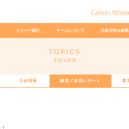
メンバー紹介
チームについて
大会日程＆結果
TOPICS
トピックス
大会情報
練習／合宿レポート
選
）
た！