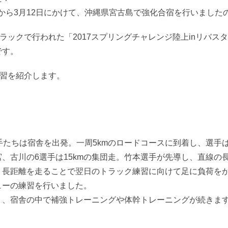
6日から3月12日にかけて、沖縄県宮古島で強化合宿を行いまし
ラックで行われた「2017スプリングチャレンジ陸上inリバス
です。
練習を紹介します。
手たちは宿舎を出発。一周5kmのロードコースに到着し、選手
、古川の6選手は15kmの集団走。竹本選手が先導し、直線の
、長距離を走ることで翌日のトラック練習に向けて足に負荷を
ューの練習を行いました。
り、宿舎の中で補強トレーニングや体幹トレーニングが続きま