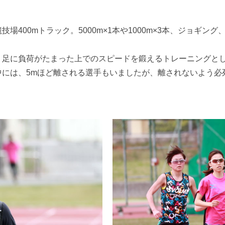
場400mトラック。5000m×1本や1000m×3本、ジョギ
、足に負荷がたまった上でのスピードを鍛えるトレーニングと
中には、5mほど離される選手もいましたが、離されないよう必