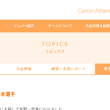
メンバー紹介
チームについて
大会日程＆結果
TOPICS
トピックス
大会情報
練習／合宿レポート
選
竹本選手
日に入籍して矢野→竹本になりました。