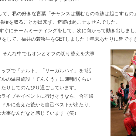
として、私の好きな言葉「チャンスは掴むもの奇跡は起こすも
出場権を取ることが出来ず、奇跡は起こせませんでした。
すぐにチームミーティングをして、次に向かって動き出しまし
りをして、福井の若狭牛をGETしました！年末あたりに皆です
が、そんな中でもオンとオフの切り替えを大事
ョップで「ナルト」「リーガルハイ」を1話
ビルの温泉施設「てんくう」に3時間くらい
したりしてのんびり過ごしています。
のライブやイベントに行けそうなら、合宿帰
イドルに会えた後から自己ベストが出たり、
は大事なんだなと感じています（笑）