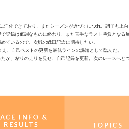
順調に消化できており、またシーズンが近づくにつれ、調子も上
響で記録は低調なものに終わり、また苦手なラスト勝負となる
積めているので、次戦の織田記念に期待したい。
を踏まえ、自己ベストの更新を最低ラインの課題として臨んだ。
たが、粘りの走りを見せ、自己記録を更新。次のレースへとつ
。
ACE INFO &
RESULTS
TOPICS