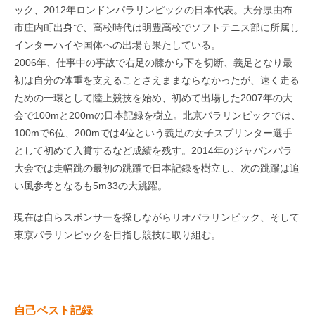
ック、2012年ロンドンパラリンピックの日本代表。大分県由布
市庄内町出身で、高校時代は明豊高校でソフトテニス部に所属し
インターハイや国体への出場も果たしている。
2006年、仕事中の事故で右足の膝から下を切断、義足となり最
初は自分の体重を支えることさえままならなかったが、速く走る
ための一環として陸上競技を始め、初めて出場した2007年の大
会で100mと200mの日本記録を樹立。北京パラリンピックでは、
100mで6位、200mでは4位という義足の女子スプリンター選手
として初めて入賞するなど成績を残す。2014年のジャパンパラ
大会では走幅跳の最初の跳躍で日本記録を樹立し、次の跳躍は追
い風参考となるも5m33の大跳躍。
現在は自らスポンサーを探しながらリオパラリンピック、そして
東京パラリンピックを目指し競技に取り組む。
自己ベスト記録